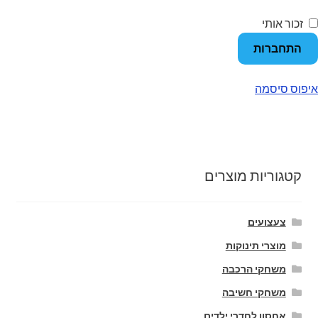
מוצרי קיץ
זכור אותי
התחברות
משחקי חצר לגן ילדים
הרחב
איפוס סיסמה
פופים
את
תפרי
הילד
קטגוריות מוצרים
צעצועים
מוצרי תינוקות
משחקי הרכבה
משחקי חשיבה
אחסון לחדרי ילדים