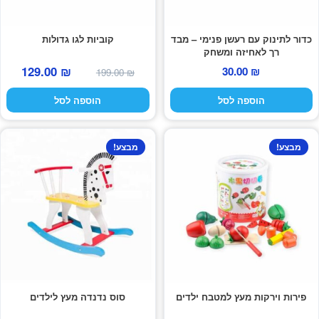
הילד
מוצרי קיץ
כדור לתינוק עם רעשן פנימי – מבד
קוביות לגו גדולות
רך לאחיזה ומשחק
המחיר
המחי
129.00
₪
30.00
₪
משחקי חצר לגן ילדים
199.00
₪
המקורי
הנוכח
הוספה לסל
הוספה לסל
היה:
הוא:
הרחב
פופים
9.00 ₪.
199.00 ₪.
את
תפרי
מבצע!
מבצע!
הילד
פירות וירקות מעץ למטבח ילדים
סוס נדנדה מעץ לילדים