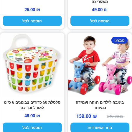
משפריצה
25.00
₪
49.00
₪
הוספה לסל
הוספה לסל
למוצר
מבצע!
זה
יש
מספר
סוגים.
ניתן
לבחור
את
האפשרויות
בעמוד
בימבה לילדים חזקה ועמידה
סלסלת 50 כדורים צבעונים 6 ס"מ
במיוחד
לאוהל ובריכה
המוצר
המחיר
המחיר
49.00
₪
139.00
₪
249.00
₪
המקורי
הנוכחי
בחר אפשרויות
הוספה לסל
היה:
הוא: