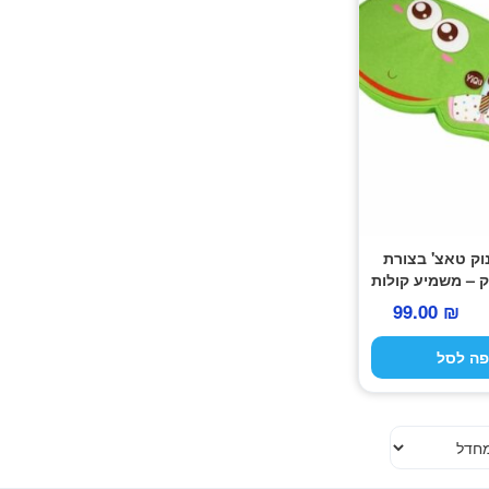
וק טאצ' בצורת
ק – משמיע קולות
וון חיות
המחיר
המחיר
99.00
₪
המקורי
הנוכחי
פה לסל
היה:
הוא:
99.00 ₪.
159.00 ₪.