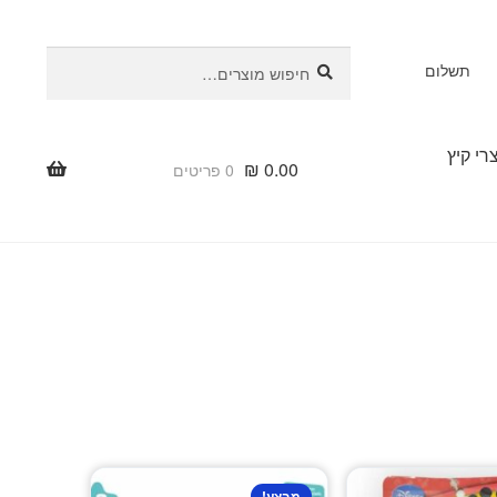
חיפוש
חיפוש
תשלום
עבור:
רי קיץ
₪
0.00
0 פריטים
מבצע!