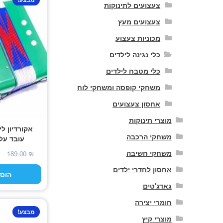
צעצועים לתינוקות
צעצועים מעץ
מכוניות צעצוע
כלי נגינה לילדים
כלי מטבח לילדים
משחקי קופסה ומשחקי לוח
אחסון צעצועים
מוצרי תינוקות
אקורדיון לי
משחקי הרכבה
עובד על 
משחקי חשיבה
189.00
₪
אחסון לחדרי ילדים
הוס
גאדג'טים
חומרי יצירה
מבצע!
מוצרי קיץ