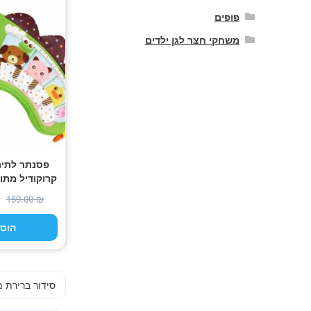
פופים
משחקי חצר לגן ילדים
פסנתר לתינ
קרוקודיל מתו
של מג
159.00
₪
הוס