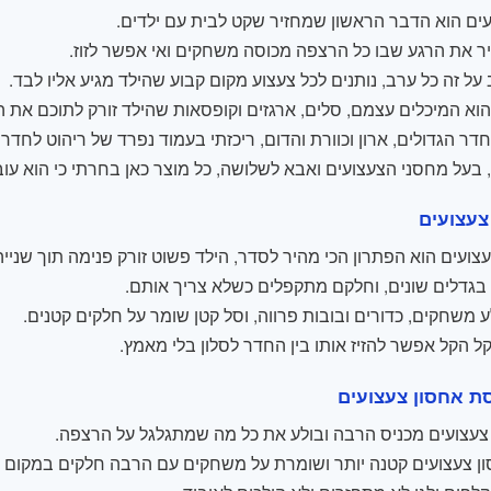
ים הוא הדבר הראשון שמחזיר שקט לבית עם ילדים.
ר את הרגע שבו כל הרצפה מכוסה משחקים ואי אפשר לזוז.
על זה כל ערב, נותנים לכל צעצוע מקום קבוע שהילד מגיע אליו לבד.
וא המיכלים עצמם, סלים, ארגזים וקופסאות שהילד זורק לתוכם את ה
דר הגדולים, ארון וכוורת והדום, ריכזתי בעמוד נפרד של ריהוט לחדר 
, בעל מחסני הצעצועים ואבא לשלושה, כל מוצר כאן בחרתי כי הוא עוב
צעצועים
צועים הוא הפתרון הכי מהיר לסדר, הילד פשוט זורק פנימה תוך שנייה
 בגדלים שונים, וחלקם מתקפלים כשלא צריך אותם.
ע משחקים, כדורים ובובות פרווה, וסל קטן שומר על חלקים קטנים.
 הקל אפשר להזיז אותו בין החדר לסלון בלי מאמץ.
סת אחסון צעצועים
 צעצועים מכניס הרבה ובולע את כל מה שמתגלגל על הרצפה.
ן צעצועים קטנה יותר ושומרת על משחקים עם הרבה חלקים במקום 