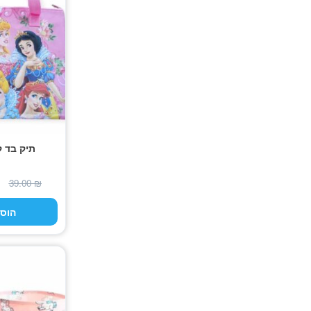
תיק בד ק
39.00
₪
הוס
למוצר
זה
יש
מספר