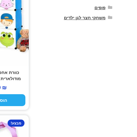
פופים
משחקי חצר לגן ילדים
כוורת אחסו
מודולארית 6 תאים – כחול
0
₪
הוס
מבצע!