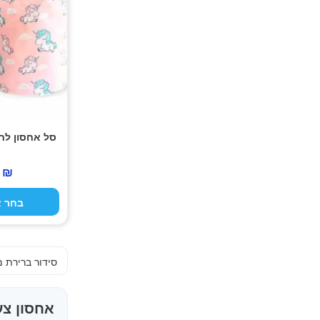
סוגים.
ניתן
לבחור
את
האפשרויות
בעמוד
המוצר
סל אחסון לחד
0
₪
בחר א
אחסון צע