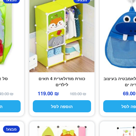
לאמבטיה בעיצוב
כוורת מודולארית 4 תאים
סל א
יה ים
לילדים
המחיר
המחיר
119.00
₪
69.0
49.00
₪
169.00
₪
המקורי
הנוכחי
פה לסל
הוספה לסל
ה
היה:
הוא:
119.00 ₪.
169.00 ₪.
מבצע!