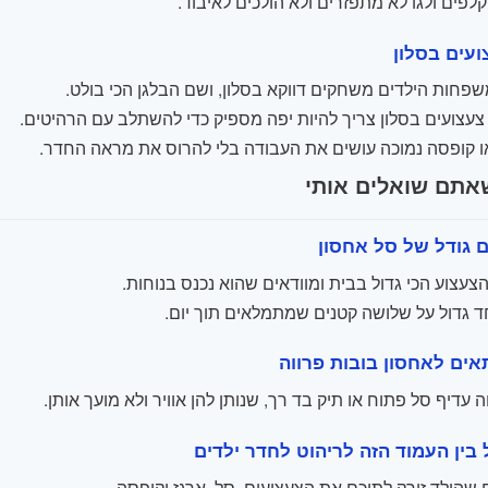
קלפים ולגו לא מתפזרים ולא הולכים לאיבוד.
ועים בסלון
פחות הילדים משחקים דווקא בסלון, ושם הבלגן הכי בולט.
צעצועים בסלון צריך להיות יפה מספיק כדי להשתלב עם הרהיטים.
ו קופסה נמוכה עושים את העבודה בלי להרוס את מראה החדר.
אתם שואלים אותי
ם גודל של סל אחסון
עצוע הכי גדול בבית ומוודאים שהוא נכנס בנוחות.
 גדול על שלושה קטנים שמתמלאים תוך יום.
אים לאחסון בובות פרווה
 עדיף סל פתוח או תיק בד רך, שנותן להן אוויר ולא מועך אותן.
בין העמוד הזה לריהוט לחדר ילדים
 שהילד זורק לתוכם את הצעצועים, סל, ארגז וקופסה.