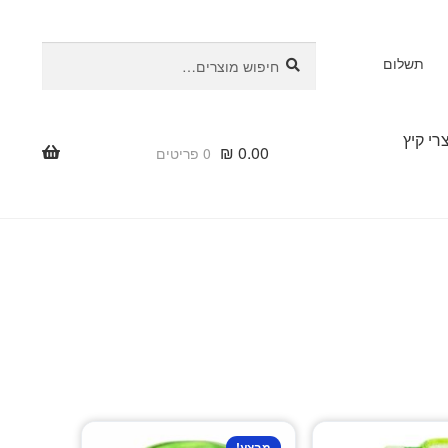
חיפוש
חיפוש
תשלום
עבור:
רי קיץ
₪
0.00
0 פריטים
מבצע!