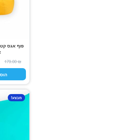
פוף אגס קטן
צ
179.00
₪
הוס
מבצע!