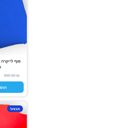
פוף לייקרה 
ר
690.00
₪
הוס
מבצע!