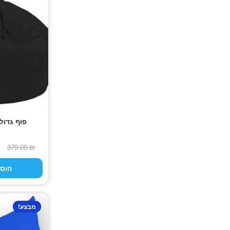
פוף גדול
379.00
₪
הוס
מבצע!