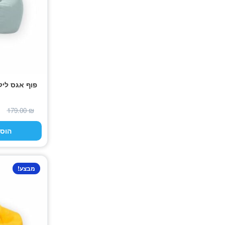
פוף אגס ליל
179.00
₪
הוס
מבצע!