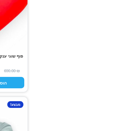
פוף שוגי ענק
690.00
₪
הוס
מבצע!