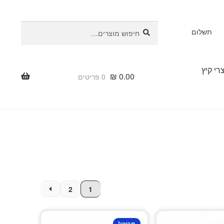
חיפוש
חיפוש
תשלום
עבור:
רי קיץ
₪
0.00
0 פריטים
2
1
מבצע!