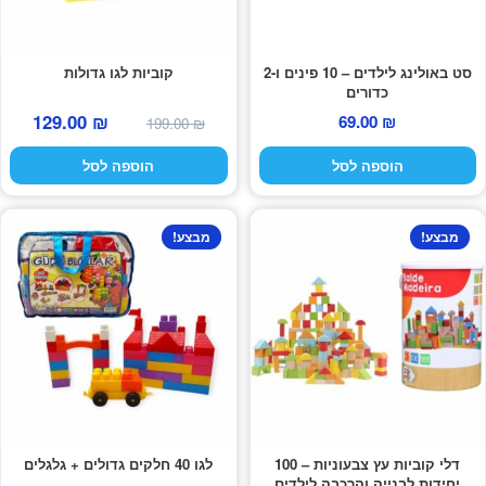
מוצרי קיץ
סט באולינג לילדים – 10 פינים ו-2
קוביות לגו גדולות
משחקי חצר לגן ילדים
כדורים
המחיר
המחי
129.00
₪
69.00
₪
199.00
₪
הרחב
פופים
המקורי
הנוכח
את
הוספה לסל
הוספה לסל
היה:
הוא:
תפרי
9.00 ₪.
199.00 ₪.
הילד
מבצע!
מבצע!
דלי קוביות עץ צבעוניות – 100
לגו 40 חלקים גדולים + גלגלים
יחידות לבנייה והרכבה לילדים