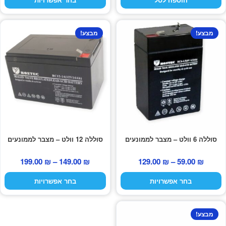
היה:
הוא:
45.00 ₪.
69.00 ₪.
למוצר
למוצר
מבצע!
מבצע!
זה
זה
יש
יש
מספר
מספר
סוגים.
סוגים.
ניתן
ניתן
לבחור
לבחור
את
את
האפשרויות
האפשרויות
בעמוד
בעמוד
סוללה 6 וולט – מצבר לממונעים
סוללה 12 וולט – מצבר לממונעים
המוצר
המוצר
טווח
טווח
199.00
₪
–
149.00
₪
129.00
₪
–
59.00
₪
מחירים:
מחירים
בחר אפשרויות
בחר אפשרויות
עד
עד
מבצע!