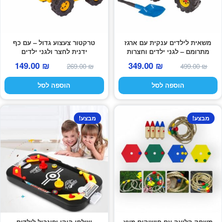
משאית לילדים ענקית עם ארגז
טרקטור צעצוע גדול – עם כף
מתרומם – לגני ילדים וחצרות
ידנית לחצר ולגני ילדים
המחיר
המחיר
המחיר
המחי
149.00
₪
349.00
₪
269.00
₪
499.00
₪
המקורי
הנוכחי
המקורי
הנוכח
הוספה לסל
הוספה לסל
היה:
הוא:
היה:
הוא:
9.00 ₪.
269.00 ₪.
349.00 ₪.
499.00 ₪.
מבצע!
מבצע!
משחק קליעה עם חישוקים מעץ
שולחן הוקי ופינבול לילדים