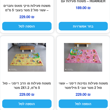
HUANGER – משטח פעילות עם
את
ארגונית לעגלה
פסנתר + קשת צעצועים
משטח פעילות מיקי מאוס וחברים
189.00
₪
האפשרויות
– עשוי סול 2 מטר בעובי 5 מ"מ
בעמוד
229.00
₪
סינרים לתינוקות וילדים
המוצר
בחר אפשרויות
הוספה לסל
הרחב
משחקי הרכבה
את
תפרי
משחקי חשיבה
הילד
אחסון לחדרי ילדים
הרחב
גאדג'טים
את
תפרי
חומרי יצירה
משטח פעילות נסיכות דיסני – עשוי
משטח פעילות פו הדב דיסני – סול
הילד
סול 2 מטר עובי 5 מילימטר
5 מ"מ, 2X1.2 מטר
229.00
₪
229.00
₪
מוצרי קיץ
הוספה לסל
הוספה לסל
משחקי חצר לגן ילדים