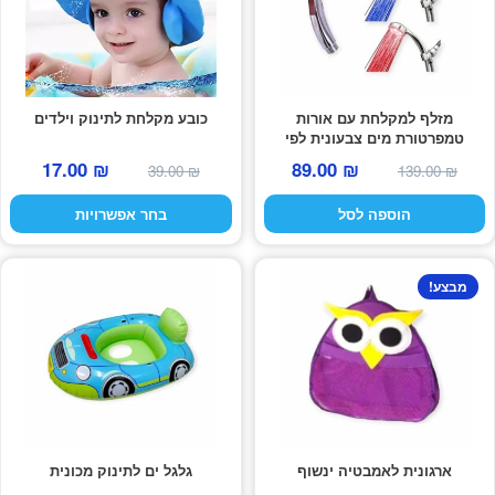
מספר
סוגים.
ניתן
לבחור
את
מזלף למקלחת עם אורות
כובע מקלחת לתינוק וילדים
האפשרויות
טמפרטורת מים צבעונית לפי
מעלות
המחיר
המחיר
בעמוד
המחיר
המחיר
17.00
₪
89.00
₪
39.00
₪
139.00
₪
המקורי
הנוכחי
המקורי
הנוכחי
המוצר
הוספה לסל
בחר אפשרויות
היה:
הוא:
היה:
הוא:
17.00 ₪.
39.00 ₪.
89.00 ₪.
139.00 ₪.
מבצע!
ארגונית לאמבטיה ינשוף
גלגל ים לתינוק מכונית