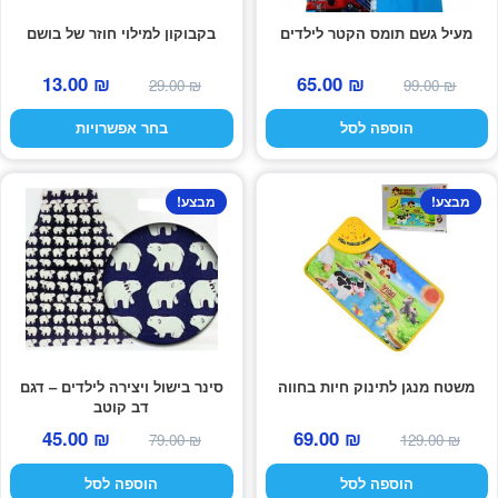
את
מעיל גשם תומס הקטר לילדים
בקבוקון למילוי חוזר של בושם
האפשרויות
המחיר
המחיר
המחיר
המחיר
בעמוד
13.00
₪
65.00
₪
29.00
₪
99.00
₪
המקורי
הנוכחי
המקורי
הנוכחי
המוצר
הוספה לסל
בחר אפשרויות
היה:
הוא:
היה:
הוא:
13.00 ₪.
29.00 ₪.
65.00 ₪.
99.00 ₪.
מבצע!
מבצע!
משטח מנגן לתינוק חיות בחווה
סינר בישול ויצירה לילדים – דגם
דב קוטב
המחיר
המחיר
המחיר
המחיר
69.00
₪
45.00
₪
129.00
₪
79.00
₪
המקורי
הנוכחי
המקורי
הנוכחי
הוספה לסל
הוספה לסל
היה:
הוא:
היה:
הוא: