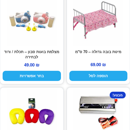
זה
יש
מספר
סוגים.
ניתן
לבחור
את
מיטת בובה גדולה – 70 ס"מ
מצלמת בועות סבון – תכלת / ורוד
האפשרויות
לבחירה
בעמוד
69.00
₪
49.00
₪
המוצר
הוספה לסל
בחר אפשרויות
מבצע!