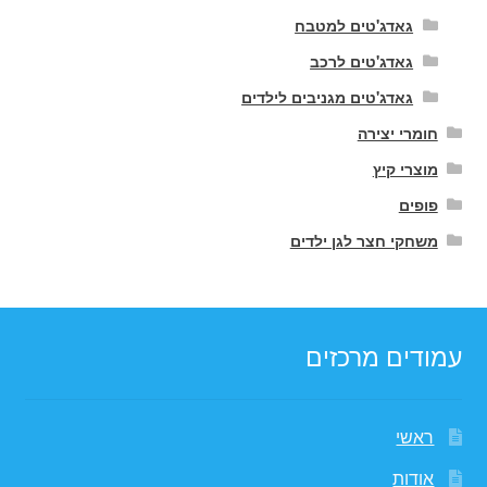
גאדג'טים למטבח
גאדג'טים לרכב
גאדג'טים מגניבים לילדים
חומרי יצירה
מוצרי קיץ
פופים
משחקי חצר לגן ילדים
עמודים מרכזים
ראשי
אודות