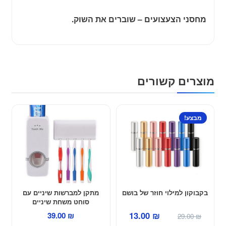
מחסני הצעצועים – שוברים את השוק.
מוצרים קשורים
למוצר
מבצע!
זה
יש
מספר
סוגים.
ניתן
לבחור
בקבוקון למילוי חוזר של בושם
מתקן למברשות שיניים עם
את
סוחט משחת שיניים
האפשרויות
המחיר
המחיר
13.00
₪
39.00
₪
29.00
₪
בעמוד