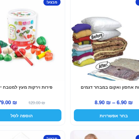
מבצע!
ת אחסון ואקום במבחר דגמים
פירות וירקות מעץ למטבח י
טווח
המחיר
79.00
₪
8.90
₪
–
6.90
₪
129.00
₪
מחירים:
המקורי
בחר אפשרויות
הוספה לסל
היה:
עד
129.00 ₪.
מבצע!