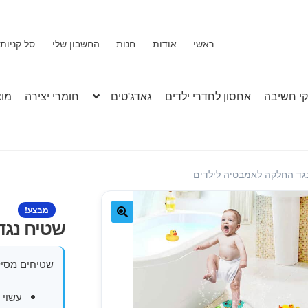
ראשי
אודות
חנות
החשבון שלי
סל קניות
י חשיבה
אחסון לחדרי ילדים
גאדג'טים
חומרי יצירה
מוצ
גד החלקה לאמבטיה לילדים
מבצע!
שטיח נגד
🔍
שטיחים מסילי
עשוי 100% סיליקון איכותי ועמיד.