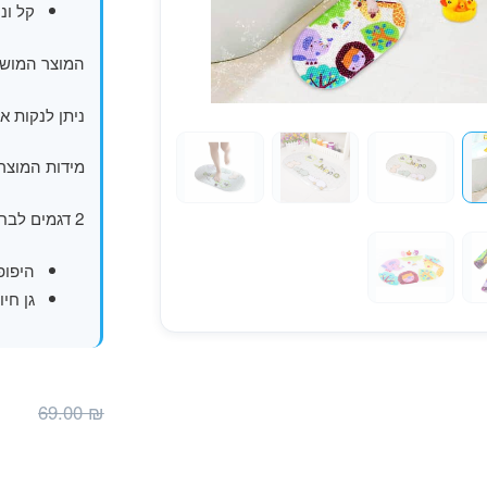
קל ונ
המוצר המושל
ניתן לנקות א
מידות המוצר בסנט
2 דגמים לבחירה:
היפופ
גן חיו
ה
₪
69.00
₪
ה
ה