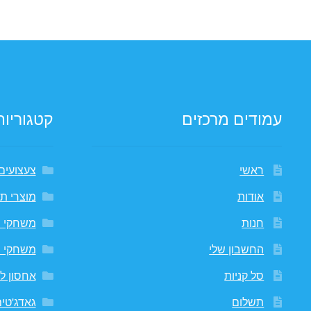
עמודים מרכזים
קטגוריות
ראשי
צעצועים
אודות
מוצרי תי
חנות
משחקי 
החשבון שלי
משחקי 
סל קניות
אחסון לח
תשלום
גאדג'טי