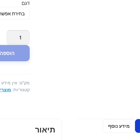
דגם
.
כמות
של
שטיח
הוספה 
נגד
החלקה
לאמבטיה
לילדים
מק"ט:
אין מידע
קטגוריות:
מוצרי
מידע נוסף
תיאור