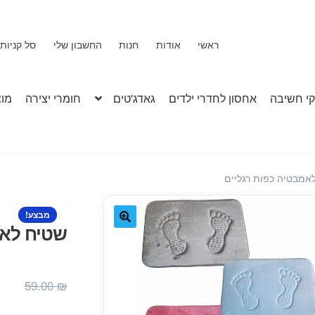
ראשי
אודות
חנות
החשבון שלי
סל קניות
י חשיבה
אחסון לחדרי ילדים
גאדג'טים
חומרי יצירה
מוצ
אמבטיה כפות רגליים
מבצע!
שטיח לאמ
🔍
ה
₪
59.00
₪
ה