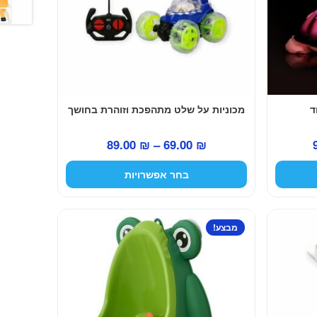
את
האפשרויות
בעמוד
המוצר
ד
מכוניות על שלט מתהפכת וזוהרת בחושך
המחיר
טווח
89.00
₪
–
69.00
₪
הנוכחי
מחירים:
בחר אפשרויות
הוא:
99.00 ₪.
עד
מבצע!