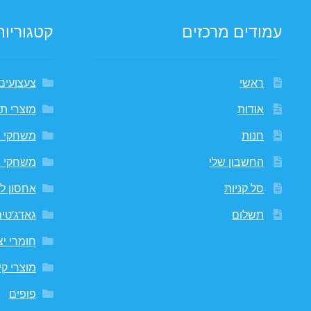
עמודים מרכזים
קטגוריות
ראשי
צעצועים
אודות
מוצרי תי
חנות
משחקי 
החשבון שלי
משחקי 
סל קניות
אחסון לח
תשלום
גאדג'טי
חומרי יצ
מוצרי קי
פופים