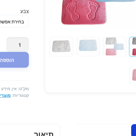
ה
צבע
.
כמות
של
שטיח
הוספה 
לאמבטיה
כפות
רגליים
מק"ט:
אין מידע
קטגוריות:
מוצרי
תיאור