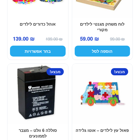
ניתן
לבחור
את
האפשרויות
לוח משחק מגנטי לילדים
אוהל כדורים לילדים
מקורי
בעמוד
המחיר
המחיר
המחיר
המחיר
139.00
₪
59.00
₪
המוצר
199.00
₪
99.00
₪
המקורי
הנוכחי
המקורי
הנוכחי
הוספה לסל
בחר אפשרויות
היה:
הוא:
היה:
הוא:
139.00 ₪.
199.00 ₪.
59.00 ₪.
99.00 ₪.
למוצר
מבצע!
מבצע!
זה
יש
מספר
סוגים.
ניתן
לבחור
את
האפשרויות
פאזל עץ לילדים – אוטו גלידה
סוללה 6 וולט – מצבר
לממונעים
בעמוד