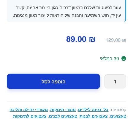
עוזר לפעוטות שלכם במגוון דרכים כגון בייצוב אחיזה, קשר
עין יד, חוש השמיעה והבנה של הוראות לייצור מגוון מנגינות.
המחיר
המחיר
89.00
₪
129.00
₪
המקורי
הנוכחי
היה:
הוא:
30 במלאי
89.00 ₪.
129.00 ₪.
כמות
הוספה לסל
של
קסילופון
פסנתר
לילדים
קטגוריות:
כלי נגינה לילדים
,
מוצרי תינוקות
,
מעודדי זחילה והליכה
,
צעצועים
,
צעצועים לבנות
,
צעצועים לבנים
,
צעצועים לתינוקות