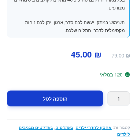
מצורפים.
השימוש במתקן יעשה לכם סדר, ארגון ויתן לכם נוחות
מקסימלית לדברי התליה שלכם.
המחיר
המחיר
45.00
₪
79.00
₪
המקורי
הנוכחי
היה:
הוא:
120 במלאי
45.00 ₪.
79.00 ₪.
כמות
הוספה לסל
של
קולב
מתקפל
לארון
קטגוריות:
אחסון לחדרי ילדים
,
גאדג'טים
,
גאדג'טים מגניבים
בגדים
לילדים