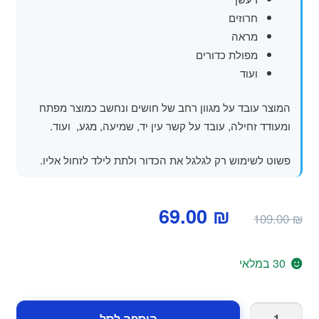
חרוזים
מראה
מפולת כדורים
ועוד
המוצר עובד על מגוון רחב של חושים ונחשב כמוצר מפתח
ומעודד זחילה, עובד על קשר עין יד, שמיעה, מגע, ועוד.
פשוט לשימוש רק לגלגל את הכדור ולתת לילד לזחול אליו.
המחיר
המחיר
69.00
₪
109.00
₪
המקורי
הנוכחי
היה:
הוא:
30 במלאי
69.00 ₪.
109.00 ₪.
כמות
הוספה לסל