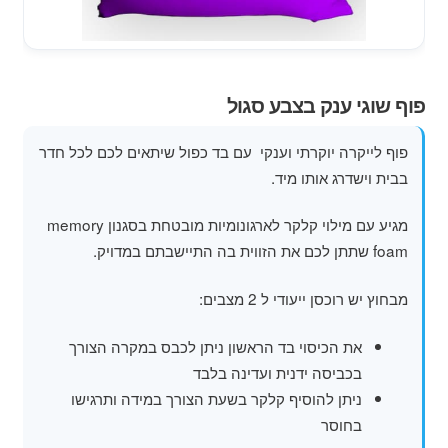
מוצרי קיץ
משחקי חצר לגן ילדים
פוף שוגי ענק בצבע סגול
הרחב
פופים
את
פוף לייקרה יוקרתי וענקי עם בד כפול שיתאים לכם לכל חדר
תפרי
בבית וישדרג אותו מיד.
הילד
מגיע עם מילוי קלקר לארגונומיות מובטחת בסגנון memory
foam שתתן לכם את הזווית בה התיישבתם במדויק.
מבחוץ יש רוכסן ייעודי ל 2 מצבים:
את הכיסוי בד הראשון ניתן לכבס במקרה הצורך
בכביסה ידנית ועדינה בלבד
ניתן להוסיף קלקר בשעת הצורך במידה ותרגישו
בחוסר