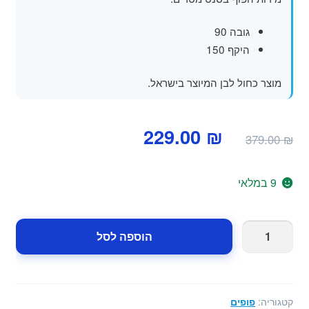
גובה 90
היקף 150
מוצר כחול לבן המיוצר בישראל.
המחיר
המחיר
229.00
₪
379.00
₪
המקורי
הנוכחי
היה:
הוא:
9 במלאי
229.00 ₪.
379.00 ₪.
כמות
הוספה לסל
של
פוף
ענק
לסלון
קטגוריה:
פופים