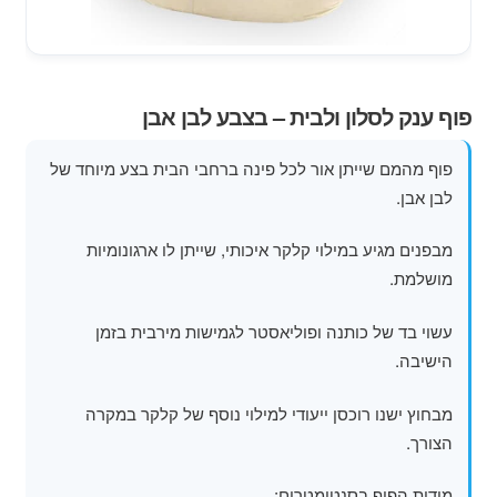
מוצרי קיץ
משחקי חצר לגן ילדים
פוף ענק לסלון ולבית – בצבע לבן אבן
הרחב
פופים
את
פוף מהמם שייתן אור לכל פינה ברחבי הבית בצע מיוחד של
תפרי
לבן אבן.
הילד
מבפנים מגיע במילוי קלקר איכותי, שייתן לו ארגונומיות
מושלמת.
עשוי בד של כותנה ופוליאסטר לגמישות מירבית בזמן
הישיבה.
מבחוץ ישנו רוכסן ייעודי למילוי נוסף של קלקר במקרה
הצורך.
מידות הפוף בסנטימטרים: