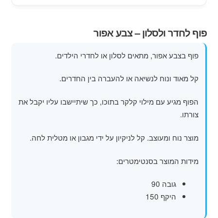
מוצרי קיץ
פוף לחדר ולסלון – צבע אפור
משחקי חצר לגן ילדים
פוף בצבע אפור, מתאים לסלון או לחדרי הילדים.
הרחב
פופים
את
קל מאוד ונוח לנשיאה או להעברה בין החדרים.
תפרי
הילד
הפוף מגיע עם מילוי קלקר בתוכו, כך שיתיישבו עליו יקבל את
צורתו.
מוצר נוח ומעוצב. קל לניקיון על ידי מגבון או מטלית לחה.
מידות המוצר בסנטימטרים:
גובה 90
היקף 150