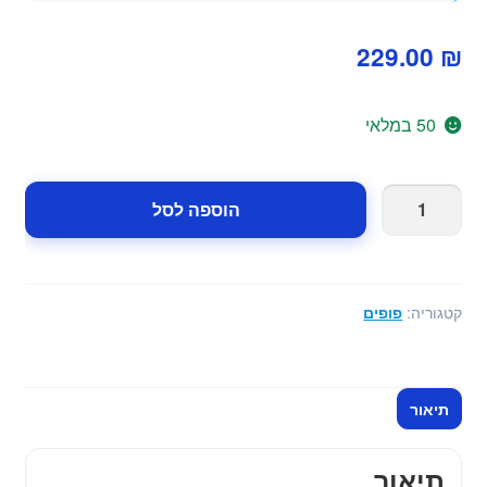
229.00
₪
50 במלאי
כמות
הוספה לסל
של
פוף
לחדר
ולסלון
קטגוריה:
פופים
-
צבע
אפור
תיאור
תיאור