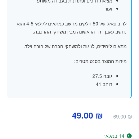
מציאת דרכים ופתרונות בעבודה משותפ
ועוד
לרוב פאזל של 50 חלקים מחשב כמתאים לגילאי 4-5 והוא
נחשב לאבן דרך הראשונה מבין משחקי ההרכבה.
מתאים ליחידים, לזוגות ולמשחקי חברה של הורה וילד.
מידות המוצר בסנטימטרים:
גובה 27.5
רוחב 41
המחיר
המחיר
49.00
₪
69.00
₪
המקורי
הנוכחי
היה:
הוא:
14 במלאי