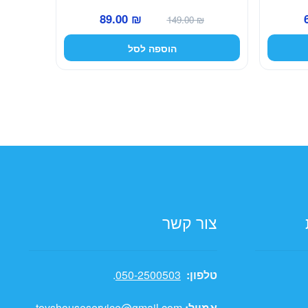
המחיר
המחיר
המחיר
89.00
₪
149.00
₪
הנוכחי
המקורי
הנוכחי
הוספה לסל
הוא:
היה:
הוא:
89.00 ₪.
149.00 ₪.
69.00 ₪.
צור קשר
טלפון:
050-2500503
.
אמייל:
toyshouseservice@gmail.com