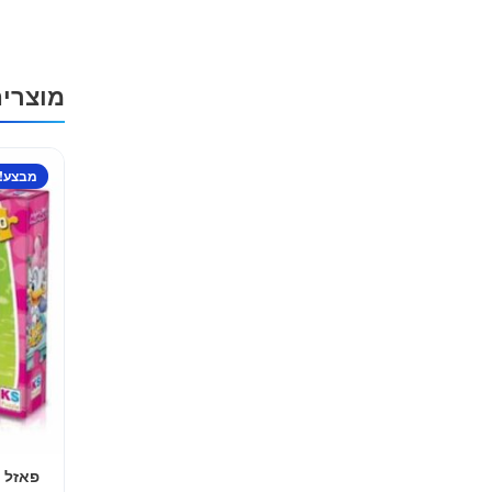
מוצרי
מבצע!
פאזל 100 חלקים מיני מאוס ודייזי דאק