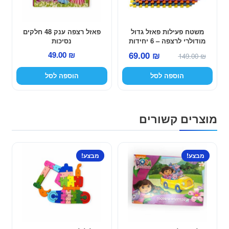
משטח פעילות פאזל גדול
פאזל רצפה ענק 48 חלקים
מודולרי לרצפה – 6 יחידות
נסיכות
במארז
המחיר
המחיר
49.00
₪
69.00
₪
149.00
₪
המקורי
הנוכחי
הוספה לסל
הוספה לסל
היה:
הוא:
69.00 ₪.
149.00 ₪.
מוצרים קשורים
מבצע!
מבצע!