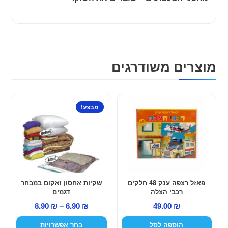
מוצרים משודרגים
למוצר
מבצע!
זה
יש
מספר
סוגים.
ניתן
לבחור
פאזל רצפה ענק 48 חלקים
שקיות אחסון ואקום במבחר
את
רכבי הצלה
דגמים
האפשרויות
טווח
8.90
₪
–
6.90
₪
49.00
₪
בעמוד
מחירים:
הוספה לסל
בחר אפשרויות
המוצר