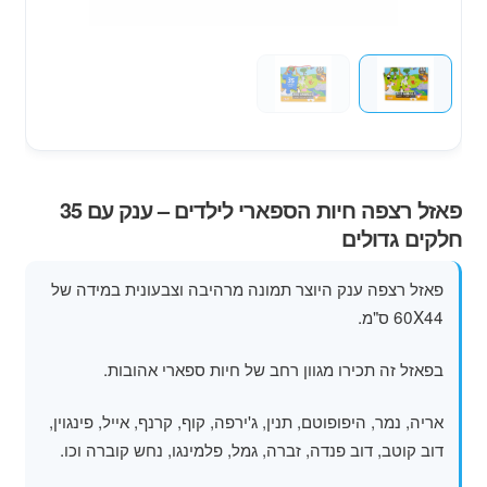
מוצרי קיץ
משחקי חצר לגן ילדים
הרחב
פופים
את
תפרי
פאזל רצפה חיות הספארי לילדים – ענק עם 35
הילד
חלקים גדולים
פאזל רצפה ענק היוצר תמונה מרהיבה וצבעונית במידה של
60X44 ס"מ.
בפאזל זה תכירו מגוון רחב של חיות ספארי אהובות.
אריה, נמר, היפופוטם, תנין, ג'ירפה, קוף, קרנף, אייל, פינגוין,
דוב קוטב, דוב פנדה, זברה, גמל, פלמינגו, נחש קוברה וכו.