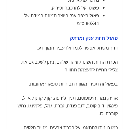
פשוט וקל להרכבה ופירוק.
פאזל רצפה ענק היוצר תמונה במידה של
60X44 ס"מ.
פאזל חיות ענק ומרתק
דרך משחק אפשר ללמד ולהעביר המון ידע.
הכרת החיות השונות וזיהוי שלהם, ניתן לשלב גם את
צלילי החייה להעצמת החוויה.
בפאזל זה תכירו מגוון רחב חיות ספארי אהובות.
אריה, נמר, היפופוטם, תנין, ג'ירפה, קוף, קרנף, אייל,
פינגוין, דוב קוטב, דוב פנדה, זברה, גמל, פלמינגו, נחש
קוברה וכו.
כמו כן ניתן להתאמן על הכרת צבעים, מניית חלקים,