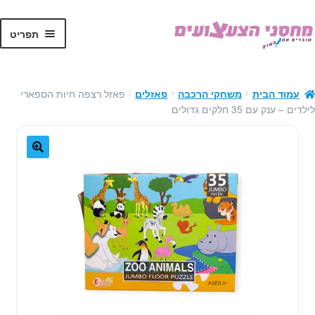
לג
דלג
תפריט
תוכן
ניווט
הרחב
צעצועים
את
פאזל רצפה חיות הספארי
עמוד הבית
משחקי הרכבה
פאזלים
תפרי
הרחב
מוצרי תינוקות
לילדים – ענק עם 35 חלקים גדולים
הילד
את
תפרי
הרחב
משחקי הרכבה
הילד
את
🔍
תפרי
משחקי חשיבה
הילד
אחסון לחדרי ילדים
הרחב
גאדג'טים
את
תפרי
חומרי יצירה
הילד