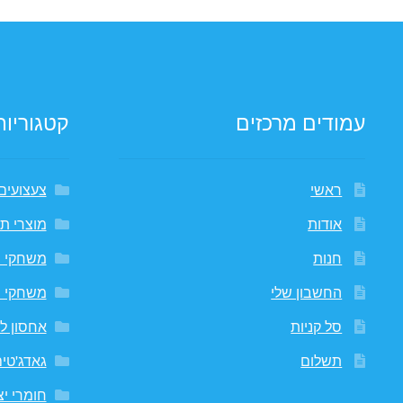
עמודים מרכזים
קטגוריות
ראשי
צעצועים
אודות
מוצרי תי
חנות
משחקי 
החשבון שלי
משחקי 
סל קניות
אחסון לח
תשלום
גאדג'טי
חומרי יצ