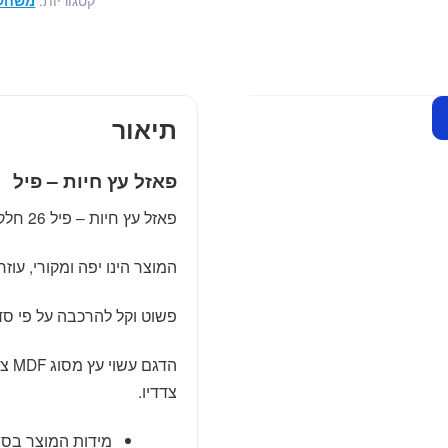
קטגוריות:
משחקי
-
פיל
תיאור
פאזל עץ חיות – פיל
פאזל עץ חיות – פיל 26 חלקים עשוי עץ צבעוני.
המוצר הינו יפה ומקורי, עו
פשוט וקל להרכבה על פי סדר המספרים 1-26 או על
הדג
צדדיו.
מידות המוצר בסנ