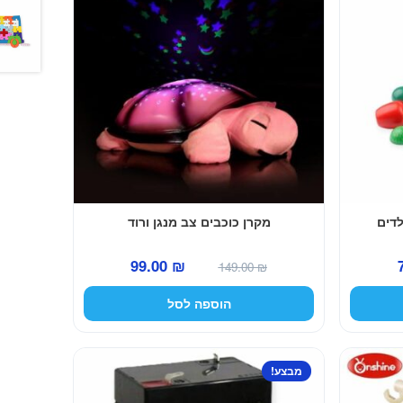
לדים
מקרן כוכבים צב מנגן ורוד
המחיר
המחיר
המחיר
99.00
₪
149.00
₪
הנוכחי
המקורי
הנוכחי
הוספה לסל
הוא:
היה:
הוא:
99.00 ₪.
149.00 ₪.
79.00 ₪.
למוצר
מבצע!
זה
יש