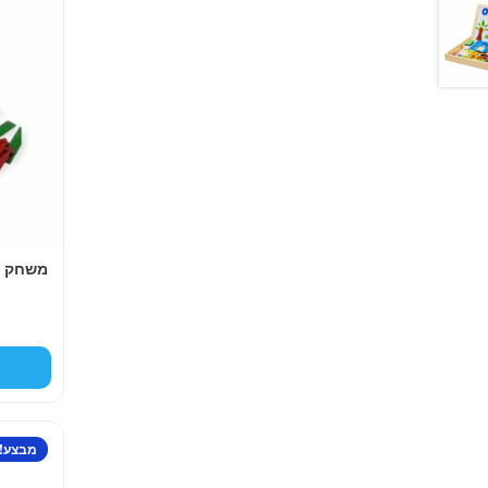
משחק בנ
מבצע!