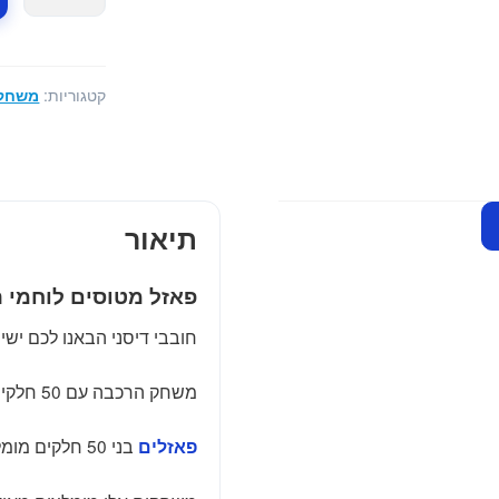
של
פאזל
מטוסים
לוחמי
קטגוריות:
משחקי
האש
דיסני
-
50
חלקים
תיאור
מבית
KS
פאזל מטוסים לוחמי 
חובבי דיסני הבאנו לכם יש
משחק הרכבה עם 50 חלקים איכותיים חזקים ועמידים מבית KS המעולים.
בני 50 חלקים מומלצים בדרך כלל לילדים בין 5-6.
פאזלים