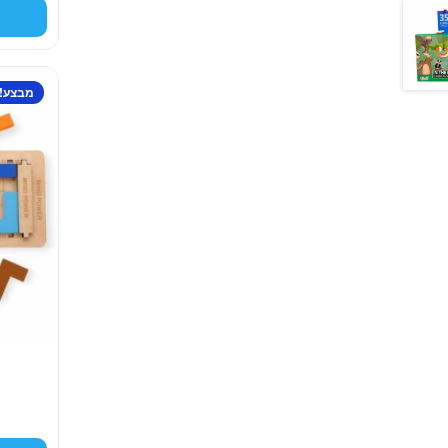
מבצע!
מ