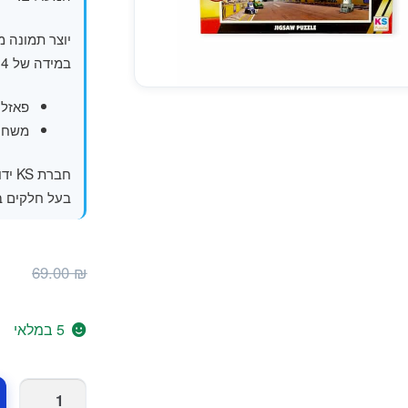
יוצר תמונה 
במידה של 48X34 ס"מ.
פאזלים בני 50 חלקים מומל
משחקי
חברת
בעל חלקים בעובי של 2.5 מ
ה
₪
69.00
₪
ה
ה
5 במלאי
.
כמות