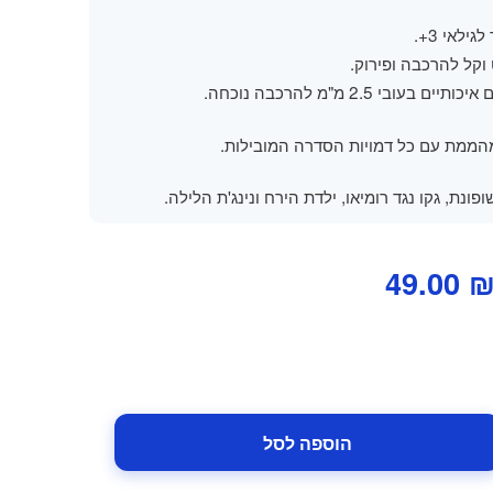
גילאי 3+.
וקל להרכבה ופירוק.
תיים בעובי 2.5 מ"מ להרכבה נוכחה.
מהממת עם כל דמויות הסדרה המובילות.
ופונת, גקו נגד רומיאו, ילדת הירח ונינג'ת הלילה.
מחיר
המחיר
49.00
מקורי
הנוכחי
יה:
הוא:
49.00 ₪.
69.00 ₪
הוספה לסל