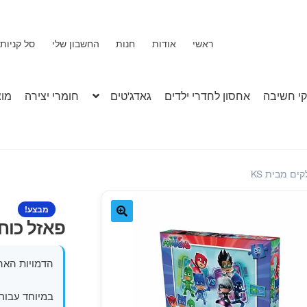
ראשי
אודות
חנות
החשבון שלי
סל קניות
י חשיבה
אחסון לחדרי ילדים
גאדג'טים
חומרי יצירה
מוצ
מבצע!
פאזל כוח פיג'יי – 
🔍
הדמויות האה
במיוחד עבור