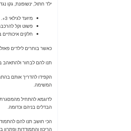
ילד חתול, ינשופונת, גקו נגד
מיועד לגילאי 3+.
פשוט וקל להרכבה 
חלקים איכותיים בעובי 2.5 מ"מ להר
כאשר בוחרים לילדים פאזל
תנו להם לבחור ולהתאהב 
הקפידו להדריך אותם בהתחל
המשימה.
לדוגמא להתחיל מהמסגרת, 
הבדלים בניהם וכדומה.
הכי חושב תנו להם להתמודד
הריכוז והתמודדות ופתרון בע