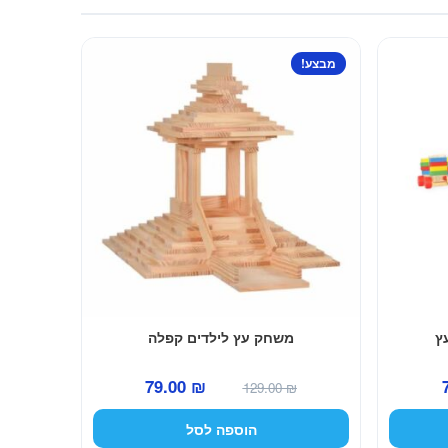
מבצע!
ץ
משחק עץ לילדים קפלה
המחיר
המחיר
המחיר
79.00
₪
129.00
₪
הנוכחי
המקורי
הנוכחי
הוספה לסל
הוא:
היה:
הוא: