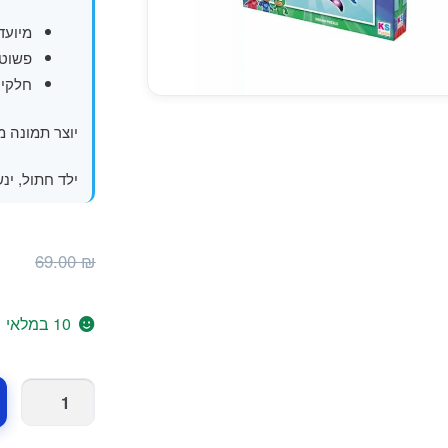
מיועד ל
פשוט 
חלקים איכו
יוצר תמונה 
ילד חתול, ינש
ה
₪
69.00
₪
ה
ה
10 במלאי
.
כמות
של
פאזל