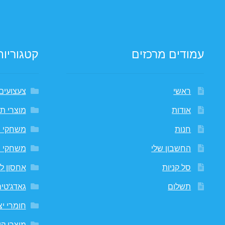
עמודים מרכזים
קטגוריות
ראשי
צעצועים
אודות
מוצרי תי
חנות
משחקי 
החשבון שלי
משחקי 
סל קניות
אחסון לח
תשלום
גאדג'טי
חומרי יצ
מוצרי קי