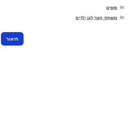
צבעונים
פופים
6
ס"מ
משחקי חצר לגן ילדים
לאוהל
ובריכה
תיאור