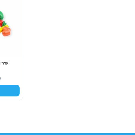
פירו
₪