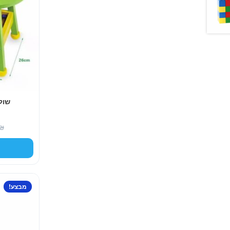
שול
₪
מבצע!