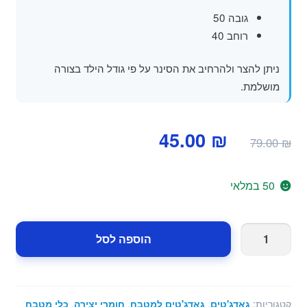
גובה 50
רוחב 40
ניתן להצר ולהרחיב את הסינר על פי גודל הילד בצורה
מושלמת.
המחיר
המחיר
45.00
₪
79.00
₪
המקורי
הנוכחי
היה:
הוא:
50 במלאי
45.00 ₪.
79.00 ₪.
כמות
הוספה לסל
של
סינר
לילדים
דגם
קטגוריות:
גאדג'טים
,
גאדג'טים למטבח
,
חומרי יצירה
,
כלי מטבח