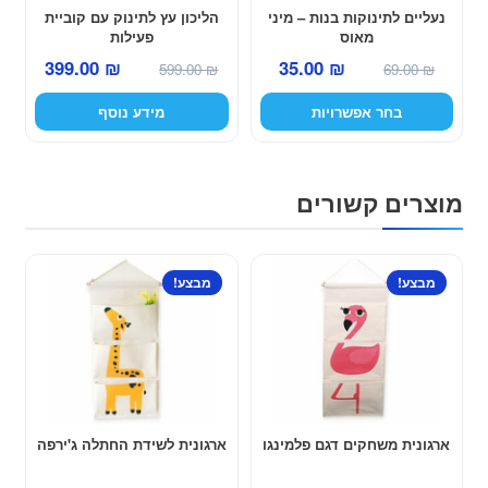
לבחור
נעליים לתינוקות בנות – מיני
הליכון עץ לתינוק עם קוביית
את
מאוס
פעילות
האפשרויות
המחיר
המחיר
המחיר
המחיר
399.00
₪
35.00
₪
599.00
₪
69.00
₪
בעמוד
המקורי
הנוכחי
המקורי
הנוכחי
המוצר
בחר אפשרויות
מידע נוסף
היה:
הוא:
היה:
הוא:
399.00 ₪.
599.00 ₪.
35.00 ₪.
69.00 ₪.
מוצרים קשורים
מבצע!
מבצע!
ארגונית משחקים דגם פלמינגו
ארגונית לשידת החתלה ג'ירפה