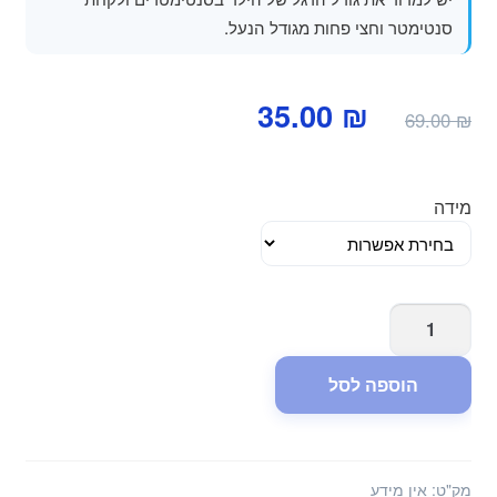
סנטימטר וחצי פחות מגודל הנעל.
המחיר
המחיר
35.00
₪
69.00
₪
המקורי
הנוכחי
היה:
הוא:
מידה
35.00 ₪.
69.00 ₪.
כמות
של
נעלי
הוספה לסל
בד
לתינוק
טיגר
-
מק"ט:
אין מידע