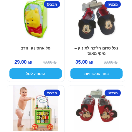
למוצר
מבצע!
מבצע!
זה
יש
מספר
סוגים.
ניתן
לבחור
נעל טרום הליכה לתינוק –
סל אחסון פו הדב
את
מיקי מאוס
האפשרויות
המחיר
המחיר
המחיר
המחיר
29.00
₪
35.00
₪
49.00
₪
69.00
₪
בעמוד
המקורי
הנוכחי
המקורי
הנוכחי
המוצר
בחר אפשרויות
הוספה לסל
היה:
הוא:
היה:
הוא:
29.00 ₪.
49.00 ₪.
35.00 ₪.
69.00 ₪.
למוצר
מבצע!
מבצע!
זה
יש
מספר
סוגים.
ניתן