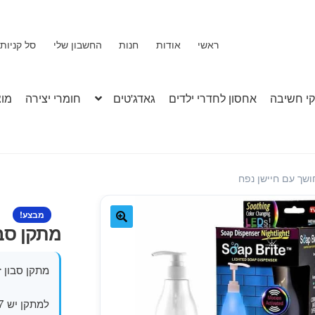
ראשי
אודות
חנות
החשבון שלי
סל קניות
י חשיבה
אחסון לחדרי ילדים
גאדג'טים
חומרי יצירה
מוצ
ושך עם חיישן נפח
מבצע!
מתקן סבו
🔍
מתקן סבון ז