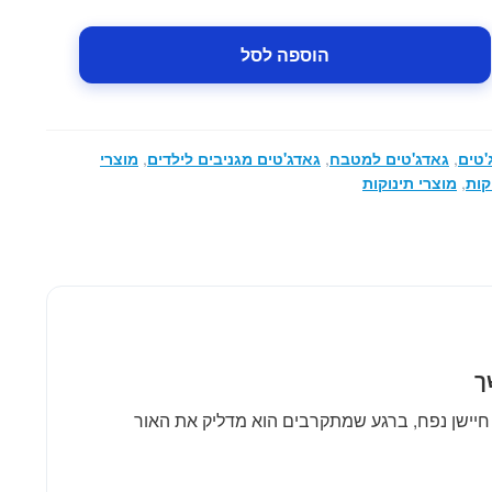
49.00 ₪.
89.00 ₪.
הוספה לסל
'טים
,
גאדג'טים למטבח
,
גאדג'טים מגניבים לילדים
,
מוצרי
קות
,
מוצרי תינוקות
ך
חיישן נפח, ברגע שמתקרבים הוא מדליק את האור