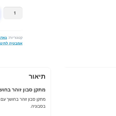
כמות
של
מתקן
סבון
זוהר
קטגוריות:
גאדג
בחושך
אמבטיה לתינו
עם
חיישן
נפח
תיאור
מתקן סבון זוהר בחוש
מתקן סבון זוהר בחושך עם 
בסבוניה.