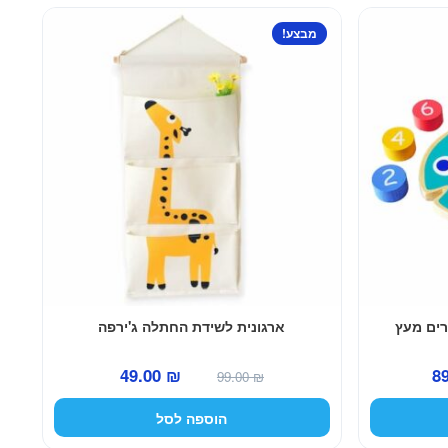
מבצע!
רים מעץ
ארגונית לשידת החתלה ג'ירפה
המחיר
המחיר
המחיר
49.00
₪
8
99.00
₪
הנוכחי
המקורי
הנוכחי
הוספה לסל
הוא:
היה:
הוא: