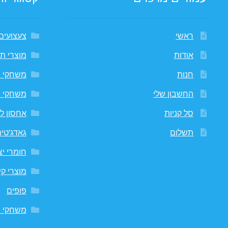
ראשי
צעצועים
אודות
מוצרי תי
חנות
משחקי 
החשבון שלי
משחקי 
סל קניות
אחסון לח
תשלום
גאדג'טי
חומרי יצ
מוצרי קי
פופים
משחקי ח