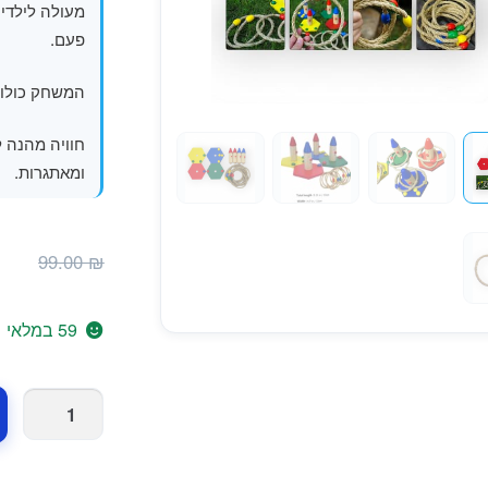
מעולה לילדי
פעם.
המשחק כולו ע
חוויה מהנה 
ומאתגרות.
ה
₪
99.00
₪
ה
ה
59 במלאי
.
כמות
של
משחק
קליעה