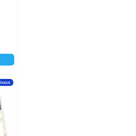
ר
מבצע!