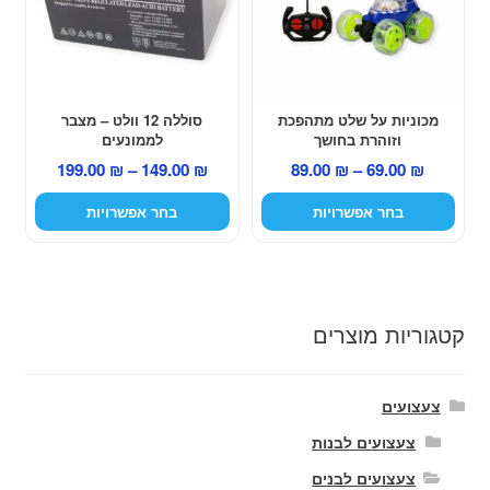
סוגים.
סוגים.
ניתן
ניתן
לבחור
לבחור
את
את
האפשרויות
האפשרויות
מכוניות על שלט מתהפכת
סוללה 12 וולט – מצבר
וזוהרת בחושך
לממונעים
בעמוד
בעמוד
טווח
טווח
199.00
₪
–
149.00
₪
89.00
₪
–
69.00
₪
המוצר
המוצר
מחירים:
מחירים:
בחר אפשרויות
בחר אפשרויות
עד
עד
קטגוריות מוצרים
צעצועים
צעצועים לבנות
צעצועים לבנים