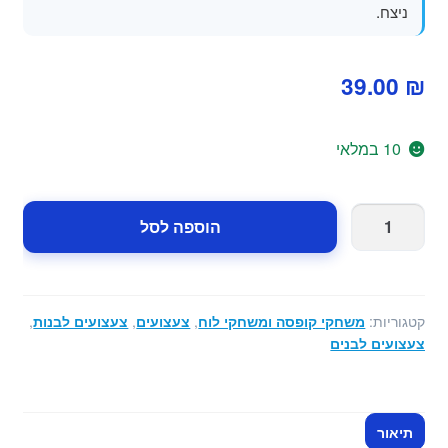
ניצח.
39.00
₪
10 במלאי
כמות
הוספה לסל
של
משחק
קופים
קופצים
קטגוריות:
משחקי קופסה ומשחקי לוח
,
צעצועים
,
צעצועים לבנות
,
על
צעצועים לבנים
העץ
תיאור