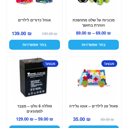
סוגים.
סוגים.
ניתן
ניתן
לבחור
לבחור
מכוניות על שלט מתהפכת
אוהל כדורים לילדים
את
את
וזוהרת בחושך
האפשרויות
האפשרויות
המחיר
המחיר
טווח
139.00
₪
89.00
₪
–
69.00
₪
199.00
₪
בעמוד
בעמוד
המקורי
הנוכחי
מחירים:
המוצר
המוצר
בחר אפשרויות
בחר אפשרויות
היה:
הוא:
139.00 ₪.
199.00 ₪.
עד
למוצר
מבצע!
מבצע!
זה
יש
מספר
סוגים.
ניתן
לבחור
פאזל עץ לילדים – אוטו גלידה
סוללה 6 וולט – מצבר
את
לממונעים
האפשרויות
המחיר
המחיר
טווח
35.00
₪
129.00
₪
–
59.00
₪
69.00
₪
בעמוד
המקורי
הנוכחי
מחירים: