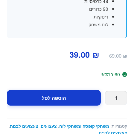
48 כרטיסיות
90 כדורים
דיסקיות
לוח משחק
המחיר
המחיר
39.00
₪
69.00
₪
המקורי
הנוכחי
היה:
הוא:
60 במלאי
39.00 ₪.
69.00 ₪.
כמות
הוספה לסל
של
משחק
בינגו
לילדים
קטגוריות:
משחקי קופסה ומשחקי לוח
,
צעצועים
,
צעצועים לבנות
,
צעצועים לבנים