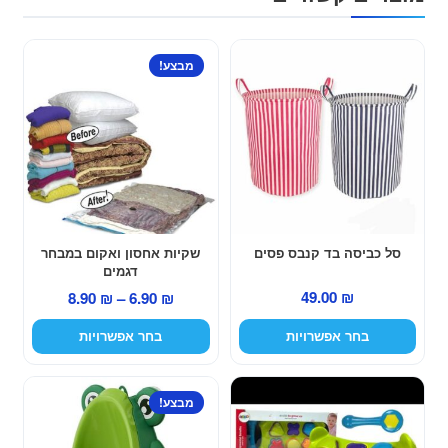
למוצר
למוצר
מבצע!
זה
זה
יש
יש
מספר
מספר
סוגים.
סוגים.
ניתן
ניתן
לבחור
לבחור
את
את
האפשרויות
האפשרויות
סל כביסה בד קנבס פסים
שקיות אחסון ואקום במבחר
דגמים
בעמוד
בעמוד
טווח
49.00
₪
8.90
₪
–
6.90
₪
המוצר
המוצר
מחירים:
בחר אפשרויות
בחר אפשרויות
עד
מבצע!