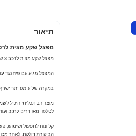
3
שקעים
+
USB
תיאור
מפצל שקע מצית לרכ
מפצל שקע מצית לרכב 3 שקעים+USB, בטוח ואיכותי במיוחד.
המפצל מגיע עם פיוז נגד ע
במקרה של עומס יתר ישרף ה
מוצר רב תכליתי היכול לש
לטלפון מאווררים לרכב ועוד.
קל ונוח לתפעול ושימוש, פ
הביקורת דולקת, לאחר מכן