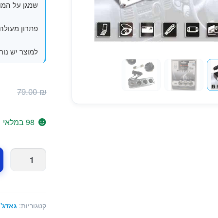
שמגן על המו
פתרון מעולה ל
למוצר יש נור
ה
₪
79.00
₪
ה
ה
98 במלאי
.
כמות
של
מפצל
שקע
מצית
קטגוריות:
גאדג'
לרכב