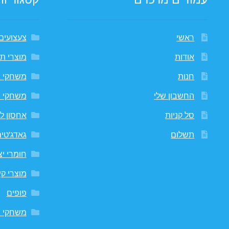
ראשי
צעצועים
אודות
מוצרי תי
חנות
משחקי 
החשבון שלי
משחקי 
סל קניות
אחסון לח
תשלום
גאדג'טי
חומרי יצ
מוצרי קי
פופים
משחקי ח