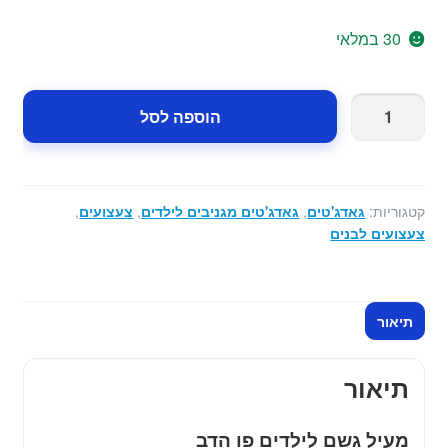
המקורי
הנוכחי
היה:
הוא:
30 במלאי
65.00 ₪.
99.00 ₪.
כמות
הוספה לסל
של
מעיל
גשם
לילדים
קטגוריות:
גאדג'טים
,
גאדג'טים מגניבים לילדים
,
צעצועים
,
פו
צעצועים לבנים
הדב
תיאור
תיאור
מעיל גשם לילדים פו הדב