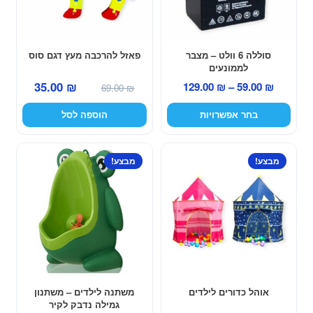
ניתן
לבחור
את
האפשרויות
סוללה 6 וולט – מצבר
פאזל להרכבה מעץ דגם סוס
לממונעים
בעמוד
המחיר
המחיר
טווח
35.00
₪
129.00
₪
–
59.00
₪
המוצר
69.00
₪
המקורי
הנוכחי
מחירים:
בחר אפשרויות
הוספה לסל
היה:
הוא:
35.00 ₪.
69.00 ₪.
עד
למוצר
מבצע!
מבצע!
זה
יש
מספר
סוגים.
ניתן
לבחור
את
האפשרויות
אוהל כדורים לילדים
משתנה לילדים – משתנון
גמילה נדבק לקיר
בעמוד