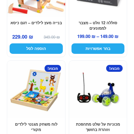
לבחור
את
האפשרויות
סוללה 12 וולט – מצבר
בנייה מעץ לילדים – דגם כיסא
לממונעים
בעמוד
המחיר
המחיר
טווח
229.00
₪
199.00
₪
–
149.00
₪
המוצר
349.00
₪
המקורי
הנוכחי
מחירים:
בחר אפשרויות
הוספה לסל
היה:
הוא:
229.00 ₪.
349.00 ₪.
עד
למוצר
מבצע!
מבצע!
זה
יש
מספר
סוגים.
ניתן
לבחור
את
האפשרויות
מכוניות על שלט מתהפכת
לוח משחק מגנטי לילדים
וזוהרת בחושך
מקורי
בעמוד