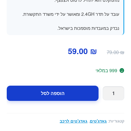
עובד על תדר 2.4GH ומאושר על ידי משרד התקשורת.
נבדק במעבדות מוסמכות בישראל.
המחיר
המחיר
59.00
₪
79.00
₪
המקורי
הנוכחי
היה:
הוא:
999 במלאי
59.00 ₪.
79.00 ₪.
כמות
הוספה לסל
של
מכשיר
למניעת
שכחת
קטגוריות:
גאדג'טים
,
גאדג'טים לרכב
ילדים