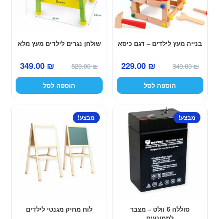
בנייה מעץ לילדים – דגם כיסא
שולחן נגרים לילדים מעץ מלא
המחיר
המחיר
המחיר
המחיר
349.00
₪
229.00
₪
529.00
₪
349.00
₪
המקורי
הנוכחי
המקורי
הנוכחי
הוספה לסל
הוספה לסל
היה:
הוא:
היה:
הוא:
349.00 ₪.
529.00 ₪.
229.00 ₪.
349.00 ₪.
למוצר
מבצע!
מבצע!
זה
יש
מספר
סוגים.
ניתן
לבחור
את
האפשרויות
סוללה 6 וולט – מצבר
לוח מחיק מגנטי לילדים
לממונעים