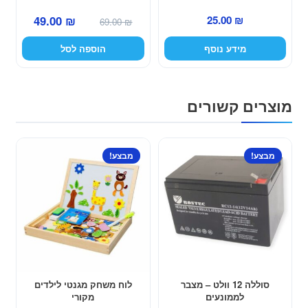
המחיר
המחיר
49.00
₪
25.00
₪
69.00
₪
המקורי
הנוכחי
מידע נוסף
הוספה לסל
היה:
הוא:
49.00 ₪.
69.00 ₪.
מוצרים קשורים
למוצר
מבצע!
מבצע!
זה
יש
מספר
סוגים.
ניתן
לבחור
את
האפשרויות
סוללה 12 וולט – מצבר
לוח משחק מגנטי לילדים
לממונעים
מקורי
בעמוד