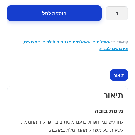
כמות
הוספה לסל
של
מיטת
בובה
גדולה
קטגוריות:
גאדג'טים
,
גאדג'טים מגניבים לילדים
,
צעצועים
,
-
צעצועים לבנות
70
ס"מ
תיאור
תיאור
מיטת בובה
להרגיש כמו הגדולים עם מיטת בובה גדולה ומהממת
לשעות של משחק מהנה מלא באהבה.