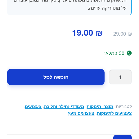
על מוטוריקה עדינה.
המחיר
המחיר
19.00
₪
29.00
₪
המקורי
הנוכחי
היה:
הוא:
30 במלאי
19.00 ₪.
29.00 ₪.
כמות
הוספה לסל
של
מבוך
חרוזים
מעל
קטגוריות:
מוצרי תינוקות
,
מעודדי זחילה והליכה
,
צעצועים
,
נדנדת
צעצועים לתינוקות
,
צעצועים מעץ
עץ