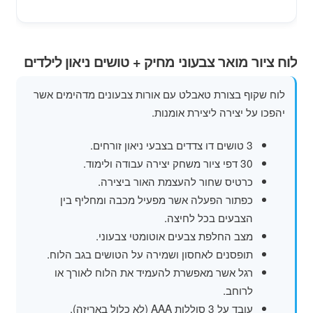
מוצרי קיץ
משחקי חצר לגן ילדים
לוח ציור מואר צבעוני מחיק + טושים ניאון לילדים
הרחב
פופים
לוח שקוף בצורת טאבלט עם אורות צבעונים מדהימים אשר
את
יהפכו על יצירה ליצירת אומנות.
תפרי
הילד
3 טושים דו צדדים בצבעי ניאון זורחים.
30 דפי ציור משחק יצירה עבודה ולימוד.
כרטיס שחור להעצמת האור ביצירה.
כפתור הפעלה אשר מפעיל מכבה ומחליף בין
הצבעים בכל לחיצה.
מצב החלפת צבעים אוטומטי צבעוני.
תופסנים לאחסון ושמירה על הטושים בגב הלוח.
רגל אשר מאפשרת להעמיד את הלוח לאורך או
לרוחב.
עובד על 3 סוללות AAA (לא כלול באריזה).