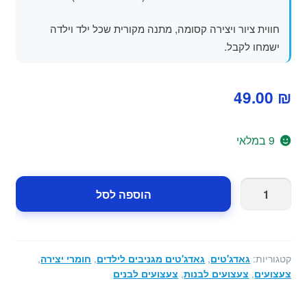
חווית ציור ויצירה קסומה, מתנה מקורית שכל ילד וילדה
ישמחו לקבל.
49.00
₪
9 במלאי
כמות
הוספה לסל
של
לוח
ציור
מואר
קטגוריות:
גאדג'טים
,
גאדג'טים מגניבים לילדים
,
חומרי יצירה
,
צבעוני
צעצועים
,
צעצועים לבנות
,
צעצועים לבנים
מחיק
+