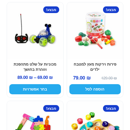
למוצר
מבצע!
מבצע!
זה
יש
מספר
סוגים.
ניתן
לבחור
את
האפשרויות
פירות וירקות מעץ למטבח
מכוניות על שלט מתהפכת
ילדים
וזוהרת בחושך
בעמוד
המחיר
המחיר
טווח
89.00
₪
–
69.00
₪
79.00
₪
המוצר
129.00
₪
המקורי
הנוכחי
מחירים:
הוספה לסל
בחר אפשרויות
היה:
הוא:
129.00 ₪.
79.00 ₪.
עד
מבצע!
מבצע!