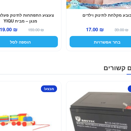
ובע מקלחת לתינוק וילדים
צעצוע התפתחות לתינוק פעלולו
מנגן – מבית YIQU
המחיר
המחיר
המחיר
19.00
₪
17.00
₪
159.00
₪
39.00
₪
המקורי
הנוכחי
המקורי
בחר אפשרויות
הוספה לסל
היה:
הוא:
היה:
159.00 ₪.
17.00 ₪.
39.00 ₪.
ם קשורים
מבצע!