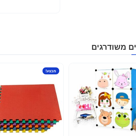
ם משודרגים
מבצע!