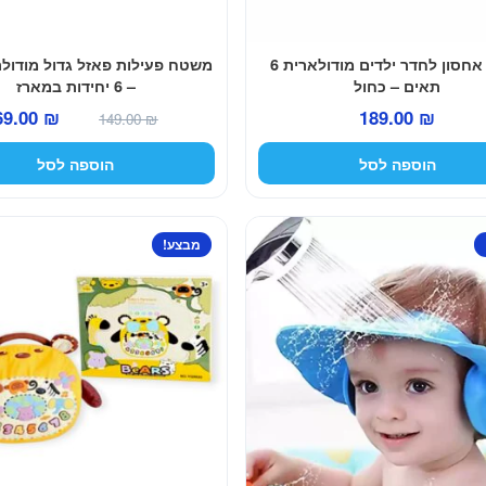
כוורת אחסון לחדר ילדים מודולארית 6
משטח פעילות פאזל גדול מודולר
תאים – כחול
– 6 יחידות במארז
המחיר
69.00
₪
189.00
₪
149.00
₪
המקורי
הוספה לסל
הוספה לסל
היה:
149.00 ₪.
מבצע!