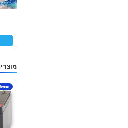
כ
מוצרי
למוצר
מבצע!
זה
יש
מספר
סוגים.
ניתן
לבחור
את