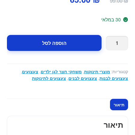
99.00
₪
המקורי
הנוכחי
היה:
הוא:
30 במלאי
65.00 ₪.
99.00 ₪.
כמות
הוספה לסל
של
כדורים
לבריכת
כדורים
קטגוריות:
מוצרי תינוקות
,
משחקי חצר לגן ילדים
,
צעצועים
,
-
צעצועים לבנות
,
צעצועים לבנים
,
צעצועים לתינוקות
100
יחידות
קוטר
תיאור
6
ס"מ
תיאור