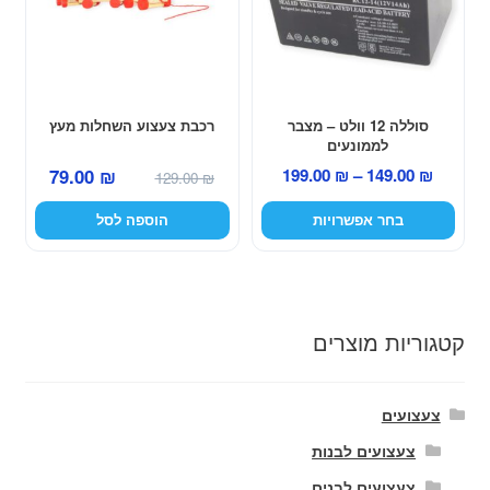
סוגים.
ניתן
לבחור
את
האפשרויות
סוללה 12 וולט – מצבר
רכבת צעצוע השחלות מעץ
לממונעים
בעמוד
המחיר
המחיר
טווח
79.00
₪
199.00
₪
–
149.00
₪
המוצר
129.00
₪
המקורי
הנוכחי
מחירים:
בחר אפשרויות
הוספה לסל
היה:
הוא:
79.00 ₪.
129.00 ₪.
עד
קטגוריות מוצרים
צעצועים
צעצועים לבנות
צעצועים לבנים