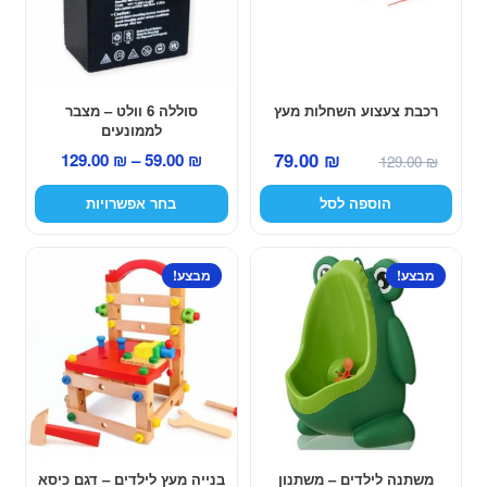
סוגים.
ניתן
לבחור
את
האפשרויות
רכבת צעצוע השחלות מעץ
סוללה 6 וולט – מצבר
לממונעים
בעמוד
המחיר
המחיר
טווח
79.00
₪
129.00
₪
–
59.00
₪
המוצר
129.00
₪
המקורי
הנוכחי
מחירים:
הוספה לסל
בחר אפשרויות
היה:
הוא:
79.00 ₪.
129.00 ₪.
עד
מבצע!
מבצע!
משתנה לילדים – משתנון
בנייה מעץ לילדים – דגם כיסא