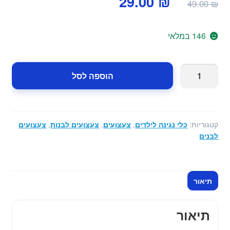
29.00
₪
49.00
₪
המקורי
הנוכחי
היה:
הוא:
146 במלאי
29.00 ₪.
49.00 ₪.
כמות
הוספה לסל
של
יוקלילי
לילדים
קטגוריות:
כלי נגינה לילדים
,
צעצועים
,
צעצועים לבנות
,
צעצועים
לבנים
תיאור
תיאור