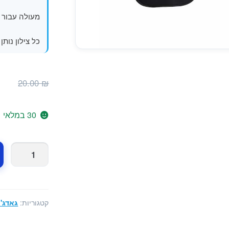
מעולה עבור 
כל צילון נותן הצלל
ה
₪
20.00
₪
ה
ה
30 במלאי
.
כמות
של
זוג
צילונים
שחורים
קטגוריות:
גאדג'
לחלונות
הרכב