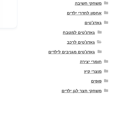
משחקי חשיבה
אחסון לחדרי ילדים
גאדג'טים
גאדג'טים למטבח
גאדג'טים לרכב
גאדג'טים מגניבים לילדים
חומרי יצירה
מוצרי קיץ
פופים
משחקי חצר לגן ילדים