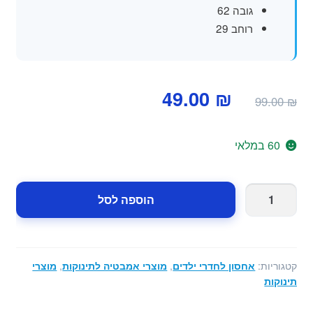
גובה 62
רוחב 29
המחיר
המחיר
49.00
₪
99.00
₪
המקורי
הנוכחי
היה:
הוא:
60 במלאי
49.00 ₪.
99.00 ₪.
כמות
הוספה לסל
של
ארגונית
משחקים
דגם
קטגוריות:
אחסון לחדרי ילדים
,
מוצרי אמבטיה לתינוקות
,
מוצרי
פלמינגו
תינוקות