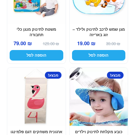
מגן שמש לרכב לתינוק ולילד –
משטח לתינוק מנגן כלי
זוג באריזה
תחבורה
המחיר
המחיר
המחיר
המחיר
79.00
₪
19.00
₪
129.00
₪
39.00
₪
המקורי
הנוכחי
המקורי
הנוכחי
הוספה לסל
הוספה לסל
היה:
הוא:
היה:
הוא:
79.00 ₪.
129.00 ₪.
19.00 ₪.
39.00 ₪.
למוצר
מבצע!
מבצע!
זה
יש
מספר
סוגים.
ניתן
לבחור
את
האפשרויות
כובע מקלחת לתינוק וילדים
ארגונית משחקים דגם פלמינגו