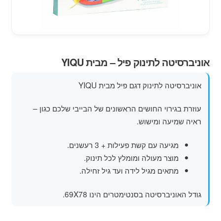
מוצרי קיץ
משחקי חצר לגן ילדים
הרחב
אוניברסיטה לתינוק פיל – מבית YIQU
פופים
את
תפרי
אוניברסיטה לתינוק דגם פיל מבית YIQU
הילד
עוזרת בגירוי החושים הראשונים של הבייבי שלכם כגון –
ראיה שמיעה ומישוש.
מגיעה עם קשת פעילות + 3 רעשנים.
מוצר מעולה ומומלץ לכל תינוק.
מתאים מגיל לידה ועד גיל זחילה.
גודל האוניברסיטה בסנטימטרים הינו 69X78.