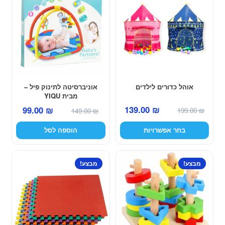
יש
מספר
סוגים.
ניתן
לבחור
את
האפשרויות
אוהל כדורים לילדים
אוניברסיטה לתינוק פיל –
מבית YIQU
בעמוד
המחיר
המחיר
המחיר
המחיר
139.00
₪
99.00
₪
המוצר
199.00
₪
149.00
₪
המקורי
הנוכחי
המקורי
הנוכחי
בחר אפשרויות
הוספה לסל
היה:
הוא:
היה:
הוא:
139.00 ₪.
199.00 ₪.
99.00 ₪.
149.00 ₪.
מבצע!
מבצע!