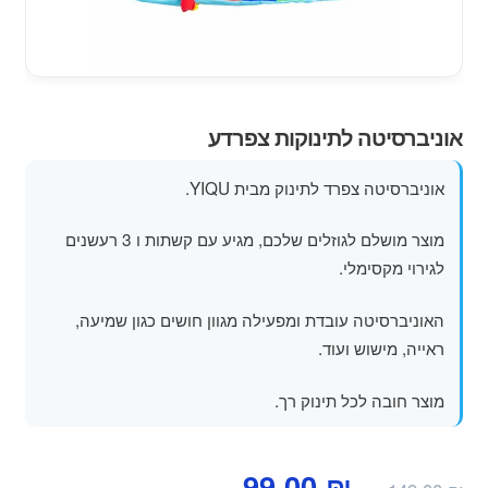
מוצרי קיץ
משחקי חצר לגן ילדים
הרחב
אוניברסיטה לתינוקות צפרדע
פופים
את
תפרי
אוניברסיטה צפרד לתינוק מבית YIQU.
הילד
מוצר מושלם לגוזלים שלכם, מגיע עם קשתות ו 3 רעשנים
לגירוי מקסימלי.
האוניברסיטה עובדת ומפעילה מגוון חושים כגון שמיעה,
ראייה, מישוש ועוד.
מוצר חובה לכל תינוק רך.
המחיר
המחיר
99.00
₪